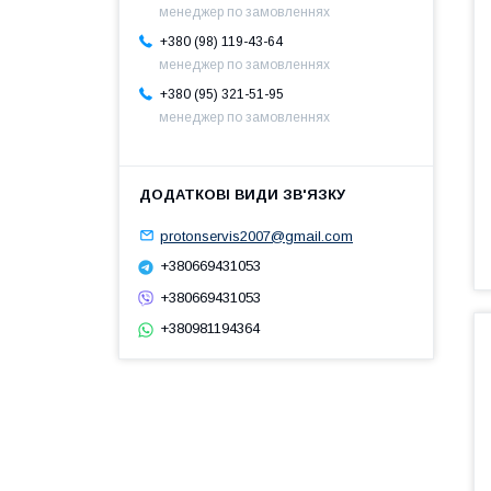
менеджер по замовленнях
+380 (98) 119-43-64
менеджер по замовленнях
+380 (95) 321-51-95
менеджер по замовленнях
protonservis2007@gmail.com
+380669431053
+380669431053
+380981194364