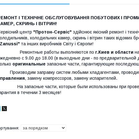
РЕМОНТ І ТЕХНІЧНЕ ОБСЛУГОВУВАННЯ ПОБУТОВИХ І ПРО
КАМЕР, СКРИНЬ І ВІТРИН!
ервісний центр
"Протон-Сервіс"
здійснює якісний ремонт і техні
олодильників, холодильних камер, скринь і вітрин таких відомих бр
Zanussi"
та інших виробників Світу і Європи!
Ремонтные работы выполняются по
г.Киев и области
на
жедневно с 9.00 до 18.00 (в выходные дни - по предварительной
олько
оригинальные
запасные части, гарантирующие последующ
Производим заправку систем любыми хладагентами, проводи
управления
, замену компрессоров, замену испарителей.
На запасные части, которые были использованы при проведе
арантия в течении 3 месяцев!