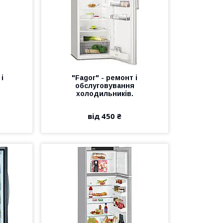
 і
"Fagor" - ремонт і
обслуговування
холодильників.
від 450 ₴