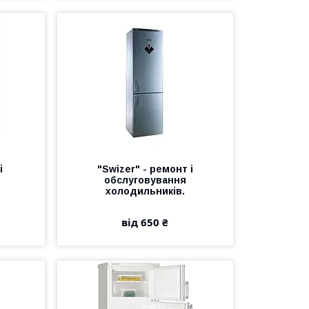
і
"Swizer" - ремонт і
обслуговування
холодильників.
від 650 ₴