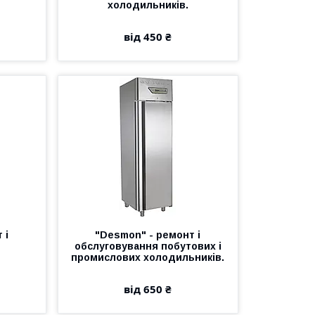
холодильників.
від 450 ₴
 і
"Desmon" - ремонт і
обслуговування побутових і
промислових холодильників.
від 650 ₴