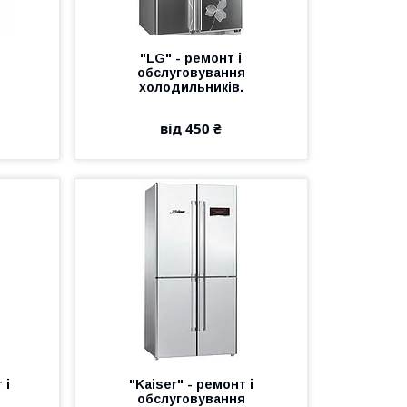
"LG" - ремонт і
обслуговування
холодильників.
від 450 ₴
 і
"Kaiser" - ремонт і
обслуговування