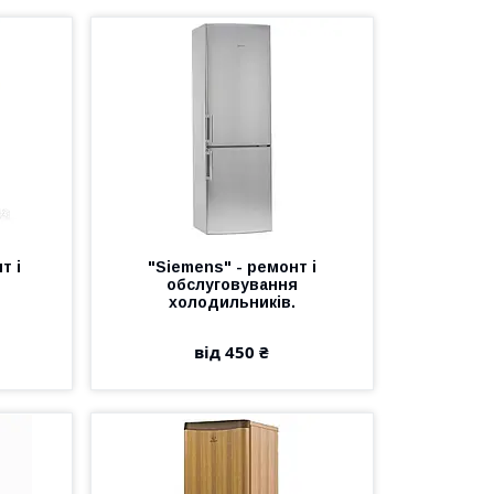
т і
"Siemens" - ремонт і
обслуговування
холодильників.
від 450 ₴