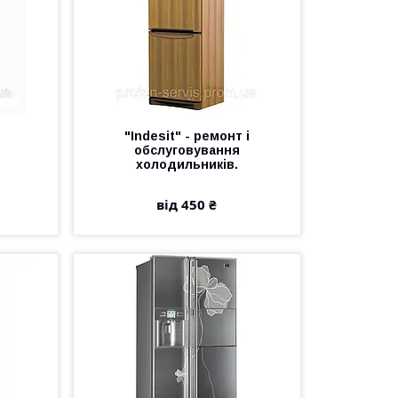
"Indesit" - ремонт і
обслуговування
холодильників.
від 450 ₴