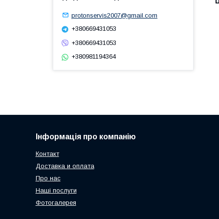
Ц
protonservis2007@gmail.com
+380669431053
+380669431053
+380981194364
Інформація про компанію
Контакт
Доставка и оплата
Про нас
Наші послуги
Фотогалерея