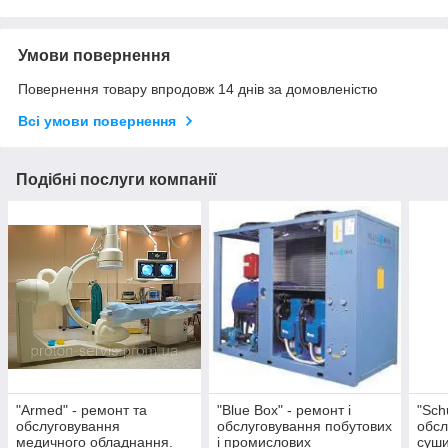
Умови повернення
Повернення товару впродовж 14 днів за домовленістю
Всі умови повернення
Подібні послуги компанії
"Armed" - ремонт та
"Blue Box" - ремонт і
"Sch
обслуговування
обслуговування побутових
обсл
медичного обладнання.
і промислових
суш