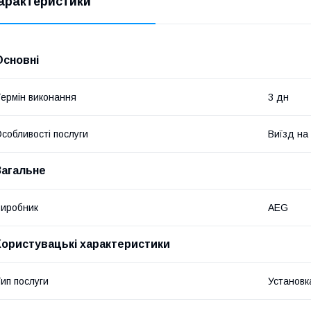
арактеристики
Основні
ермін виконання
3 дн
собливості послуги
Виїзд на
Загальне
иробник
AEG
Користувацькі характеристики
ип послуги
Установк