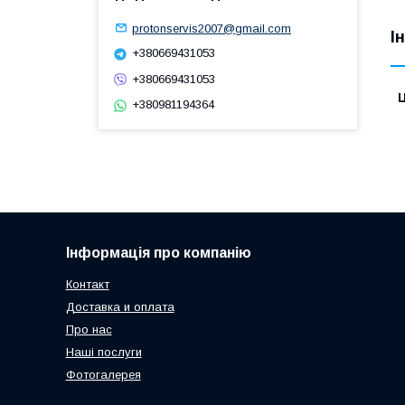
protonservis2007@gmail.com
І
+380669431053
+380669431053
Ц
+380981194364
Інформація про компанію
Контакт
Доставка и оплата
Про нас
Наші послуги
Фотогалерея