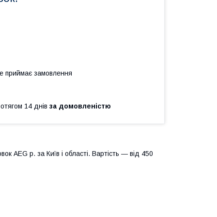
не приймає замовлення
ротягом 14 днів
за домовленістю
ок AEG р. за Київ і області. Вартість ― від 450