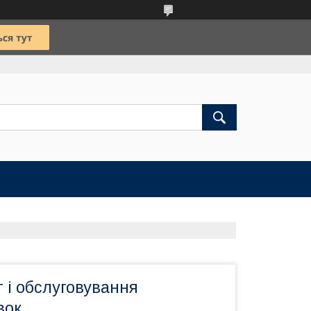
 і обслуговування
вок.