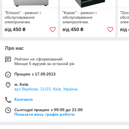
"Erisson" - ремонт і
"Kaiser" - ремонт і
"Gor
обслуговування
обслуговування
обсл
электропечек.
электропечек.
элек
450
450
від
₴
від
₴
від
Про нас
Рейтинг не сформований
Менше 5 відгуків за останній рік
Працює з 17.09.2013
м. Київ
вул.Вербова, 21/23, Київ, Україна
Контакти
Сьогодні працює з 09:00 до 21:00
Показати весь графік роботи