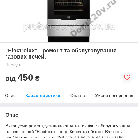
"Electrolux" - ремонт та обслуговування
газових печей.
Послуга
450
від
₴
Опис
Характеристики
Оплата
Умови повернення
Опис
Виконуємо ремонт, установлення та технічне обслуговування
газових печей "Electrolux" по р. Києва та області. Вартість ―
від 450 грн. Запис за тел:098-119-43-64;066-943-10-53;063-