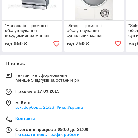
"Hanseatic" - ремонт і
"Smeg" - ремонт і
"Sch
обслуговування
обслуговування
обсл
посудомийних машин.
сушильних машин.
суш
650
750
від
₴
від
₴
від
Про нас
Рейтинг не сформований
Менше 5 відгуків за останній рік
Працює з 17.09.2013
м. Київ
вул.Вербова, 21/23, Київ, Україна
Контакти
Сьогодні працює з 09:00 до 21:00
Показати весь графік роботи