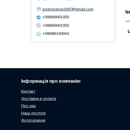
protonservis2007@gmail.com
І
+380669431053
+380669431053
Ц
+380981194364
Інформація про компанію
Контакт
Доставка и оплата
Про нас
Наші послуги
Фотогалерея