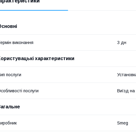
арактеристики
Основні
ермін виконання
3 дн
Користувацькі характеристики
ип послуги
Установк
собливості послуги
Виїзд на
Загальне
иробник
Smeg