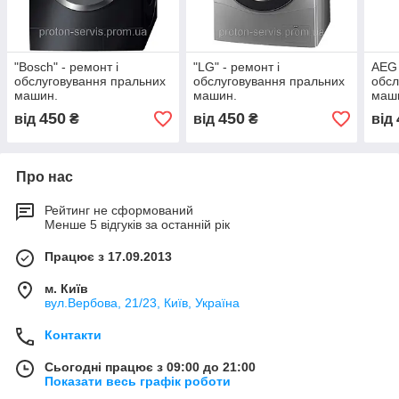
"Bosch" - ремонт і
"LG" - ремонт і
AEG 
обслуговування пральних
обслуговування пральних
обсл
машин.
машин.
маш
450
450
від
₴
від
₴
від
Про нас
Рейтинг не сформований
Менше 5 відгуків за останній рік
Працює з 17.09.2013
м. Київ
вул.Вербова, 21/23, Київ, Україна
Контакти
Сьогодні працює з 09:00 до 21:00
Показати весь графік роботи