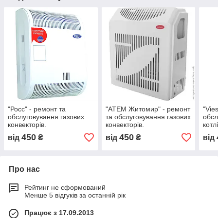
"Росс" - ремонт та
"АТЕМ Житомир" - ремонт
"Vie
обслуговування газових
та обслуговування газових
обсл
конвекторів.
конвекторів.
котлі
450
450
від
₴
від
₴
від
Про нас
Рейтинг не сформований
Менше 5 відгуків за останній рік
Працює з 17.09.2013