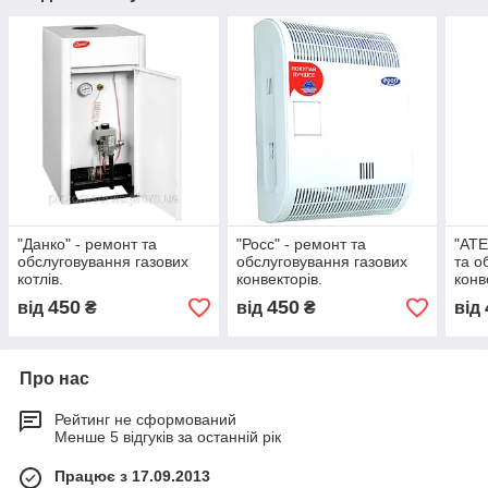
"Данко" - ремонт та
"Росс" - ремонт та
"АТЕ
обслуговування газових
обслуговування газових
та о
котлів.
конвекторів.
конв
450
450
від
₴
від
₴
від
Про нас
Рейтинг не сформований
Менше 5 відгуків за останній рік
Працює з 17.09.2013