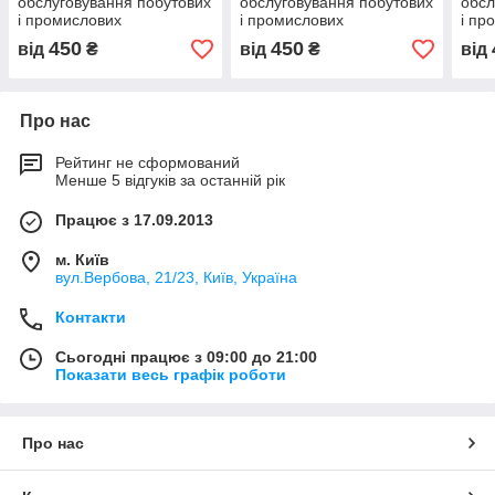
обслуговування побутових
обслуговування побутових
обсл
і промислових
і промислових
і пр
кондиціонерів.
кондиціонерів.
конд
450
450
від
₴
від
₴
від
Про нас
Рейтинг не сформований
Менше 5 відгуків за останній рік
Працює з 17.09.2013
м. Київ
вул.Вербова, 21/23, Київ, Україна
Контакти
Сьогодні працює з 09:00 до 21:00
Показати весь графік роботи
Про нас