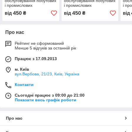
обслуговування побутових
обслуговування побутових
обсл
і промислових
і промислових
і пр
кондиціонерів.
кондиціонерів.
конд
450
450
від
₴
від
₴
від
Про нас
Рейтинг не сформований
Менше 5 відгуків за останній рік
Працює з 17.09.2013
м. Київ
вул.Вербова, 21/23, Київ, Україна
Контакти
Сьогодні працює з 09:00 до 21:00
Показати весь графік роботи
Про нас