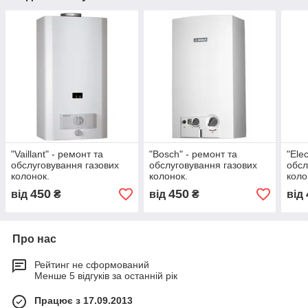
"Vaillant" - ремонт та
"Bosch" - ремонт та
"Ele
обслуговування газових
обслуговування газових
обсл
колонок.
колонок.
коло
450
450
від
₴
від
₴
від
Про нас
Рейтинг не сформований
Менше 5 відгуків за останній рік
Працює з 17.09.2013