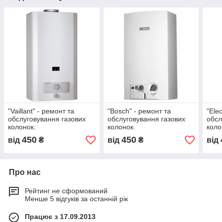
"Vaillant" - ремонт та
"Bosch" - ремонт та
"Ele
обслуговування газових
обслуговування газових
обсл
колонок.
колонок.
коло
450
450
від
₴
від
₴
від
Про нас
Рейтинг не сформований
Менше 5 відгуків за останній рік
Працює з 17.09.2013