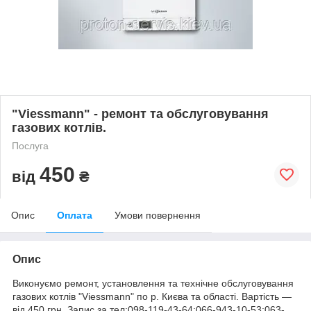
"Viessmann" - ремонт та обслуговування
газових котлів.
Послуга
450
від
₴
Опис
Оплата
Умови повернення
Опис
Виконуємо ремонт, установлення та технічне обслуговування
газових котлів "Viessmann" по р. Києва та області. Вартість ―
від 450 грн. Запис за тел:098-119-43-64;066-943-10-53;063-