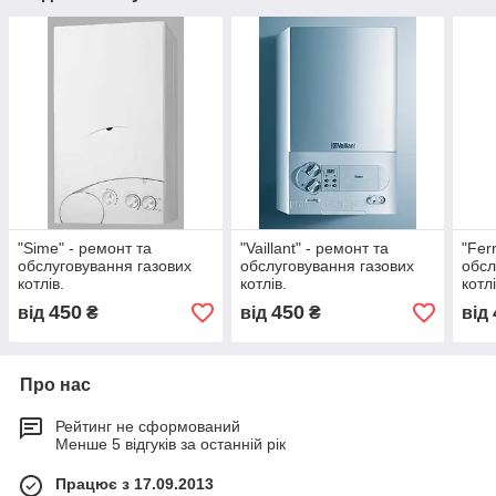
"Sime" - ремонт та
"Vaillant" - ремонт та
"Fer
обслуговування газових
обслуговування газових
обсл
котлів.
котлів.
котлі
450
450
від
₴
від
₴
від
Про нас
Рейтинг не сформований
Менше 5 відгуків за останній рік
Працює з 17.09.2013